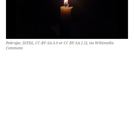
Pokrajac. [
GFDL
,
CC-BY-SA-3.0
or
CC BY-SA 2.5
],
via Wikimedia
Commons