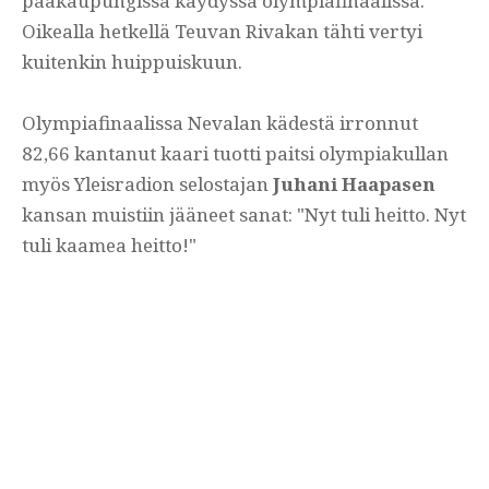
pääkaupungissa käydyssä olympiafinaalissa.
Oikealla hetkellä Teuvan Rivakan tähti vertyi
kuitenkin huippuiskuun.
Olympiafinaalissa Nevalan kädestä irronnut
82,66 kantanut kaari tuotti paitsi olympiakullan
myös Yleisradion selostajan
Juhani Haapasen
kansan muistiin jääneet sanat: "Nyt tuli heitto. Nyt
tuli kaamea heitto!"