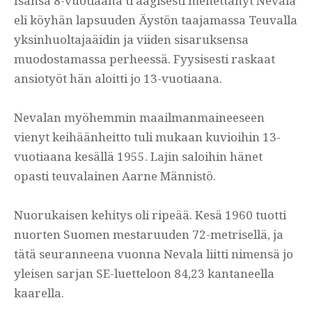
Isänsä 8-vuotiaana traagisesti menettänyt Nevala
eli köyhän lapsuuden Äystön taajamassa Teuvalla
yksinhuoltajaäidin ja viiden sisaruksensa
muodostamassa perheessä. Fyysisesti raskaat
ansiotyöt hän aloitti jo 13-vuotiaana.
Nevalan myöhemmin maailmanmaineeseen
vienyt keihäänheitto tuli mukaan kuvioihin 13-
vuotiaana kesällä 1955. Lajin saloihin hänet
opasti teuvalainen Aarne Männistö.
Nuorukaisen kehitys oli ripeää. Kesä 1960 tuotti
nuorten Suomen mestaruuden 72-metrisellä, ja
tätä seuranneena vuonna Nevala liitti nimensä jo
yleisen sarjan SE-luetteloon 84,23 kantaneella
kaarella.