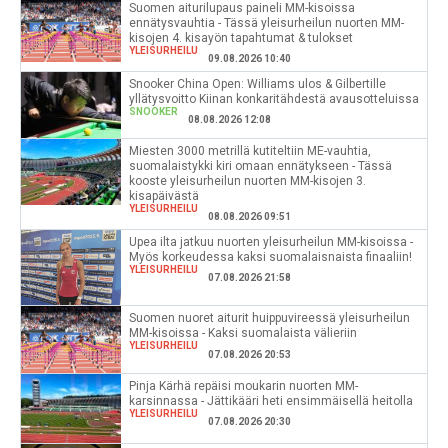
Suomen aiturilupaus paineli MM-kisoissa
ennätysvauhtia - Tässä yleisurheilun nuorten MM-
kisojen 4. kisayön tapahtumat & tulokset
YLEISURHEILU
09.08.2026 10:40
Snooker China Open: Williams ulos & Gilbertille
yllätysvoitto Kiinan konkaritähdestä avausotteluissa
SNOOKER
08.08.2026 12:08
Miesten 3000 metrillä kutiteltiin ME-vauhtia,
suomalaistykki kiri omaan ennätykseen - Tässä
kooste yleisurheilun nuorten MM-kisojen 3.
kisapäivästä
YLEISURHEILU
08.08.2026 09:51
Upea ilta jatkuu nuorten yleisurheilun MM-kisoissa -
Myös korkeudessa kaksi suomalaisnaista finaaliin!
YLEISURHEILU
07.08.2026 21:58
Suomen nuoret aiturit huippuvireessä yleisurheilun
MM-kisoissa - Kaksi suomalaista välieriin
YLEISURHEILU
07.08.2026 20:53
Pinja Kärhä repäisi moukarin nuorten MM-
karsinnassa - Jättikääri heti ensimmäisellä heitolla
YLEISURHEILU
07.08.2026 20:30