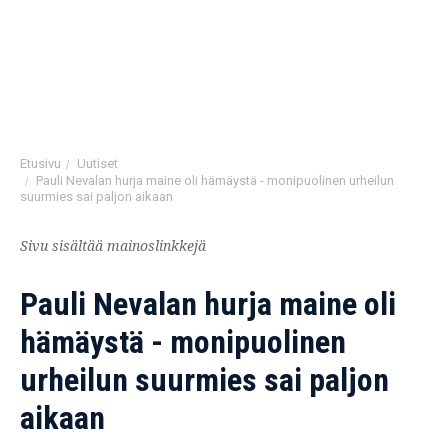
Etusivu
/
Uutiset
/
Pauli Nevalan hurja maine oli hämäystä - monipuolinen urheilun
suurmies sai paljon aikaan
Sivu sisältää mainoslinkkejä
Pauli Nevalan hurja maine oli
hämäystä - monipuolinen
urheilun suurmies sai paljon
aikaan