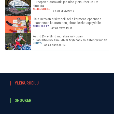
Euroopan tilastokärki jää ulos yleisurheilun EM-
kisoista
YLEISURHEILU
07.08.2026 20:17
Ilkka Herolan arkkivihollisella karmeaa epäonnea -
Epäonninen kaatuminen johtaa leikkauspöydälle
YHDISTETTY
07.08.2026 13:19
Astrid Øyre Slind murskaava Norjan
rullahiihtokisoissa - Alvar Myhlback miesten ykkönen
HIIHTO
07.08.2026 09:14
YLEISURHEILU
SNOOKER