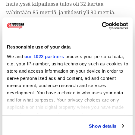
heitetyssä kilpailussa tulos oli 32 kertaa
vähintään 85 metriä, ja viidesti yli 90 metriä.
Ennätyskaari 92,64 syntyi syyskuussa Helsingin
olympiastadionilla. Yleisurheilun raamatuksi
kutsuttu Track & Field News valitsi hänet vuoden
1970 parhaaksi keihäänheittäjäksi maailmassa.
Responsible use of your data
We and
our 1022 partners
process your personal data,
Suoraviivaisesta ja kaunistelemattomasta
e.g. your IP-number, using technology such as cookies to
tyylistään tunnetun Nevalan uran päättyi kuin
store and access information on your device in order to
serve personalized ads and content, ad and content
seinään huhtikuussa 1971. Norsunluurannikolla
measurement, audience research and services
käydyssä avauskilpailussa vaurioitunut olkapää
development. You have a choice in who uses your data
ei kestänyt enää kilpailemista.
and for what purposes. Your privacy choices are only
applicable on this digital property where you have made
Vuonna 1971 julkaistussa elämäkerrassaan Pauli
your choices. You can change or withdraw your consent
Nevala - Teuvan Rivakka keihäsmestari paljasti
any time from the Cookie Declaration or by clicking on
Show details
the Privacy trigger icon.
käyttäneensä hormoneja uransa tuloksellisesti